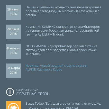
Нашей компанией осуществлена первая крупная
29 июня
поставка светодиодных модулей в Казахстан, в г.
2016
Астана.
Компания КИМИКС становится дистрибьютором
20 июня
на территории России американо - австрийской
2016
группы AgiLight + Tridonic
ООО КИМИКС - дистрибьютор блоков питания
8 апреля
светодиодов производства Global Leader Power
2016
(Польша).
Н
овинка! Новый мощный модуль в серии
31 марта
ALPINE!
Сделано в Корее
2016
СВЯЗАТЬСЯ С НАМИ
ОБРАТНАЯ СВЯЗЬ
Заказ Табло "Бегущая строка" и комплектующие:
г. Минск, ул. Жилуновича, 15-301/4